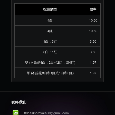
投註類型
賠率
4白
10.50
4紅
10.50
1白；3紅
3.50
3白；1紅
3.50
雙 (不論是4白，2白和2紅，或4紅)
1.97
單 (不論是3白和1紅或1白和3紅)
1.97
联络我们
88casinoroyale88@gmail.com