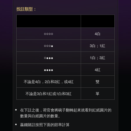
投註類型：
○○○○
4白
○○○●
3白；1紅
○●●●
1白；3紅
●●●●
4紅
不論是4白，2白和2紅，或4紅
雙
不論是3白和1紅或1白和3紅
單
在下註之後，荷官會將碗子翻轉起來就看到紅紙圓片的
數量與白紙圓片的數量。
贏錢賭註按照下面的賠率計算